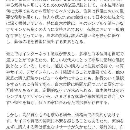
やる気持ちを形にするための大切な選択肢として、白木位牌が如
何に大事であるかを理解するべきである。位牌は葬儀において重
要な役割を果たし、故人を偲ぶための象徴として日本の伝統文化
に深く根付いている。特に白木位牌は、そのシンプルで清らかな
デザインから多くの人々に支持されており、仏教において一般的
な存在となっている。白木の質感は故人の思い出を静かに保存
し、葬儀の場を神聖に演出する要素となる。
最近ではインターネット通販が普及し、多様な白木位牌を自宅で
選ぶことができるため、忙しい現代人にとって非常に便利な選択
肢となっている。しかし、通販での購入には注意が必要で、材質
やサイズ、デザインをしっかり確認することが重要である。他の
家庭の購入経験やレビューを参考にすることも、納得のいく選択
をするために有益である。白木位牌は時間が経つごとに変化する
可能性があるため、定期的なケアが求められる。白木位牌はその
シンプルなデザインから、さまざまな家庭や宗教施設に適合しや
すい特性を持ち、個々の家に合わせた選択肢が存在する。
しかし、高品質なものを求める場合、価格面での制約がありま
す。サイズや質感の認識に不安を感じることもあるため、実物を
見ずに購入する際は慎重なリサーチが欠かせない。最終的に、白