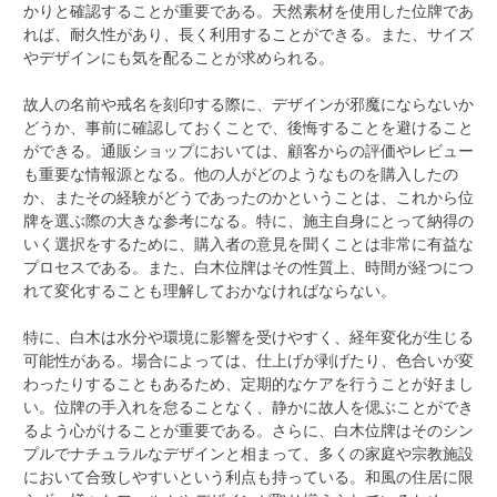
かりと確認することが重要である。天然素材を使用した位牌であ
れば、耐久性があり、長く利用することができる。また、サイズ
やデザインにも気を配ることが求められる。
故人の名前や戒名を刻印する際に、デザインが邪魔にならないか
どうか、事前に確認しておくことで、後悔することを避けること
ができる。通販ショップにおいては、顧客からの評価やレビュー
も重要な情報源となる。他の人がどのようなものを購入したの
か、またその経験がどうであったのかということは、これから位
牌を選ぶ際の大きな参考になる。特に、施主自身にとって納得の
いく選択をするために、購入者の意見を聞くことは非常に有益な
プロセスである。また、白木位牌はその性質上、時間が経つにつ
れて変化することも理解しておかなければならない。
特に、白木は水分や環境に影響を受けやすく、経年変化が生じる
可能性がある。場合によっては、仕上げが剥げたり、色合いが変
わったりすることもあるため、定期的なケアを行うことが好まし
い。位牌の手入れを怠ることなく、静かに故人を偲ぶことができ
るよう心がけることが重要である。さらに、白木位牌はそのシン
プルでナチュラルなデザインと相まって、多くの家庭や宗教施設
において合致しやすいという利点も持っている。和風の住居に限