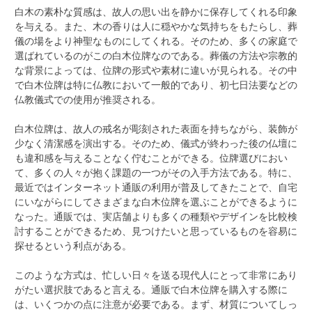
白木の素朴な質感は、故人の思い出を静かに保存してくれる印象
を与える。また、木の香りは人に穏やかな気持ちをもたらし、葬
儀の場をより神聖なものにしてくれる。そのため、多くの家庭で
選ばれているのがこの白木位牌なのである。葬儀の方法や宗教的
な背景によっては、位牌の形式や素材に違いが見られる。その中
で白木位牌は特に仏教において一般的であり、初七日法要などの
仏教儀式での使用が推奨される。
白木位牌は、故人の戒名が彫刻された表面を持ちながら、装飾が
少なく清潔感を演出する。そのため、儀式が終わった後の仏壇に
も違和感を与えることなく佇むことができる。位牌選びにおい
て、多くの人々が抱く課題の一つがその入手方法である。特に、
最近ではインターネット通販の利用が普及してきたことで、自宅
にいながらにしてさまざまな白木位牌を選ぶことができるように
なった。通販では、実店舗よりも多くの種類やデザインを比較検
討することができるため、見つけたいと思っているものを容易に
探せるという利点がある。
このような方式は、忙しい日々を送る現代人にとって非常にあり
がたい選択肢であると言える。通販で白木位牌を購入する際に
は、いくつかの点に注意が必要である。まず、材質についてしっ