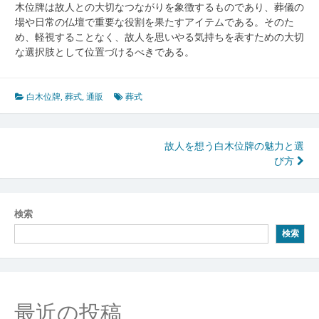
木位牌は故人との大切なつながりを象徴するものであり、葬儀の
場や日常の仏壇で重要な役割を果たすアイテムである。そのた
め、軽視することなく、故人を思いやる気持ちを表すための大切
な選択肢として位置づけるべきである。
白木位牌
,
葬式
,
通販
葬式
投
故人を想う白木位牌の魅力と選
び方
稿
ナ
ビ
検索
検索
ゲ
ー
シ
最近の投稿
ョ