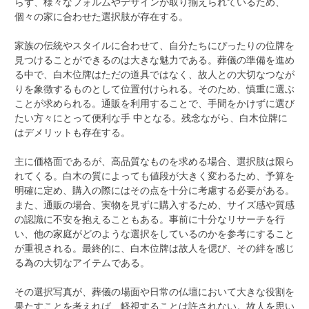
らず、様々なフォルムやデザインが取り揃えられているため、
個々の家に合わせた選択肢が存在する。
家族の伝統やスタイルに合わせて、自分たちにぴったりの位牌を
見つけることができるのは大きな魅力である。葬儀の準備を進め
る中で、白木位牌はただの道具ではなく、故人との大切なつなが
りを象徴するものとして位置付けられる。そのため、慎重に選ぶ
ことが求められる。通販を利用することで、手間をかけずに選び
たい方々にとって便利な手 中となる。残念ながら、白木位牌に
はデメリットも存在する。
主に価格面であるが、高品質なものを求める場合、選択肢は限ら
れてくる。白木の質によっても値段が大きく変わるため、予算を
明確に定め、購入の際にはその点を十分に考慮する必要がある。
また、通販の場合、実物を見ずに購入するため、サイズ感や質感
の認識に不安を抱えることもある。事前に十分なリサーチを行
い、他の家庭がどのような選択をしているのかを参考にすること
が重視される。最終的に、白木位牌は故人を偲び、その絆を感じ
る為の大切なアイテムである。
その選択写真が、葬儀の場面や日常の仏壇において大きな役割を
果たすことを考えれば、軽視することは許されない。故人を思い