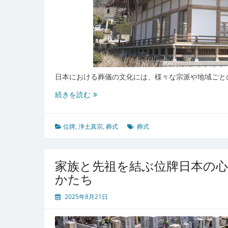
日本における葬儀の文化には、様々な宗派や地域ごと
日
続きを読む
本
の
葬
位牌
,
浄土真宗
,
葬式
葬式
儀
文
化
家族と先祖を結ぶ位牌日本の
と
かたち
心
を
2025年8月21日
つ
な
ぐ