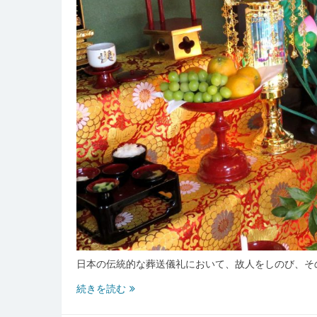
の
違
い
を
探
る
日本の伝統的な葬送儀礼において、故人をしのび、そ
先
続きを読む
祖