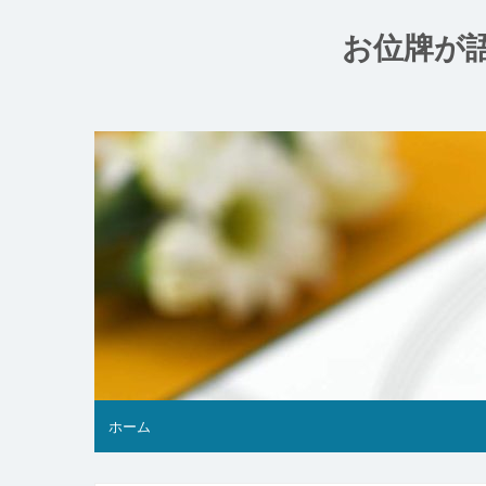
コ
ン
お位牌が
テ
ン
ツ
へ
ス
キ
ッ
プ
ホーム