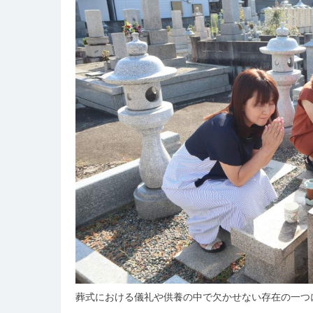
ら
し
に
寄
り
添
う
祈
り
の
か
た
ち
葬式における儀礼や供養の中で欠かせない存在の一つ