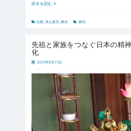
日
続きを読む
本
の
葬
位牌
,
浄土真宗
,
葬式
葬式
式
文
化
先祖と家族をつなぐ日本の精
と
化
宗
派
2025年8月15日
に
よ
る
位
牌
の
意
義
と
役
割