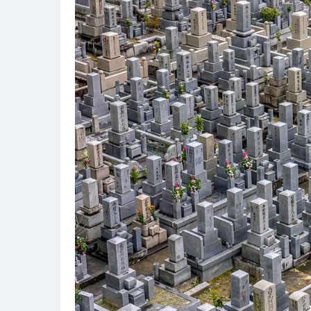
架
け
橋
と
し
て
の
位
牌
の
歴
史
と
宗
派
ご
と
の
特
色