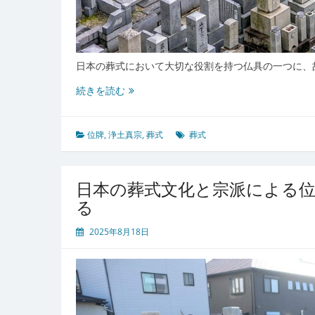
日本の葬式において大切な役割を持つ仏具の一つに、
家
続きを読む
族
と
先
位牌
,
浄土真宗
,
葬式
葬式
祖
を
結
日本の葬式文化と宗派による
ぶ
る
位
牌
2025年8月18日
日
本
の
心
と
暮