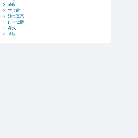
値段
本位牌
浄土真宗
白木位牌
葬式
通販