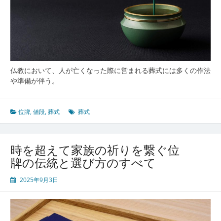
い
意
味
と
選
び
方
仏教において、人が亡くなった際に営まれる葬式には多くの作法
や準備が伴う。
位牌
,
値段
,
葬式
葬式
時を超えて家族の祈りを繋ぐ位
牌の伝統と選び方のすべて
2025年9月3日