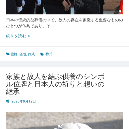
義
と
現
代
日本の伝統的な葬儀の中で、故人の存在を象徴する重要なものの
の
ひとつが仏具であり、そ…
あ
家
続きを読む
り
族
方
の
絆
位牌
,
値段
,
葬式
葬式
と
祈
り
家族と故人を結ぶ供養のシンボ
を
ル位牌と日本人の祈りと想いの
つ
継承
な
ぐ
2025年9月12日
大
切
な
位
牌