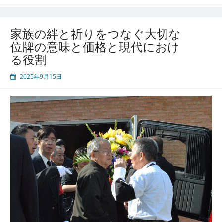
な
ぐ
大
家族の絆と祈りをつなぐ大切な
切
位牌の意味と価格と現代におけ
な
る役割
役
割
2025年9月15日
と
多
様
な
選
択
肢
を
持
つ
位
牌
の
意