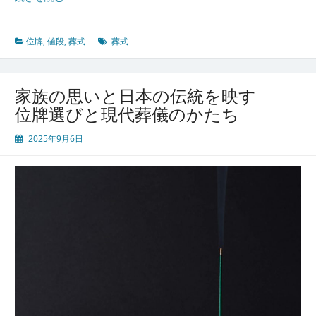
祖
と
家
位牌
,
値段
,
葬式
葬式
族
を
つ
家族の思いと日本の伝統を映す
な
位牌選びと現代葬儀のかたち
ぐ
供
2025年9月6日
養
と
心
の
象
徴
位
牌
が
持
つ
深