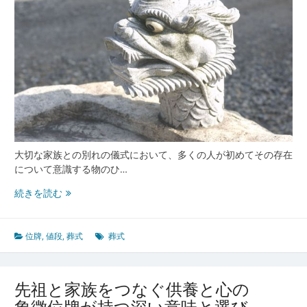
の
意
味
と
価
格
と
現
代
に
お
大切な家族との別れの儀式において、多くの人が初めてその存在
け
について意識する物のひ…
る
家
続きを読む
役
族
割
と
故
位牌
,
値段
,
葬式
葬式
人
を
結
先祖と家族をつなぐ供養と心の
ぶ
象徴位牌が持つ深い意味と選び