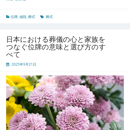
族
の
想
位牌
,
値段
,
葬式
葬式
い
が
宿
日本における葬儀の心と家族を
る
つなぐ位牌の意味と選び方のす
位
べて
牌
と
2025年9月21日
日
本
独
自
の
葬
送
文
化
の
精