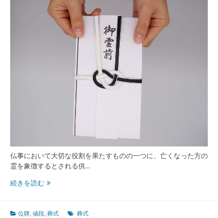
つ
な
ぐ
位
牌
の
意
味
と
選
び
方
の
す
べ
て
仏事において大切な役割を果たすものの一つに、亡くなった方の
霊を象徴するとされる供…
家
続きを読む
族
を
つ
位牌
,
値段
,
葬式
葬式