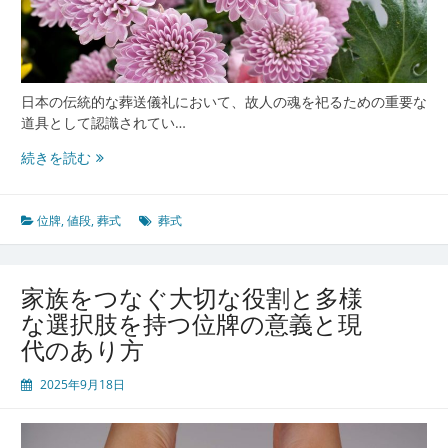
神
的
な
重
み
日本の伝統的な葬送儀礼において、故人の魂を祀るための重要な
を
道具として認識されてい…
た
ど
日
続きを読む
る
本
に
お
位牌
,
値段
,
葬式
葬式
け
る
葬
家族をつなぐ大切な役割と多様
儀
な選択肢を持つ位牌の意義と現
の
代のあり方
心
と
2025年9月18日
家
族
を