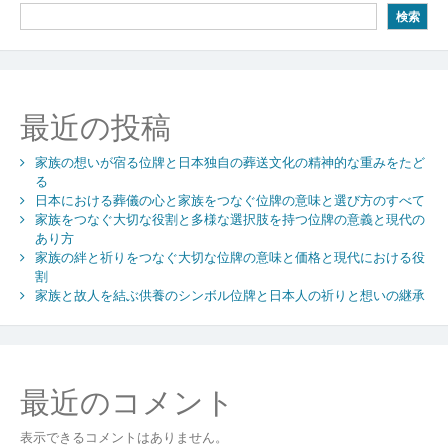
検索
祈
り
を
繋
ぐ
最近の投稿
位
牌
家族の想いが宿る位牌と日本独自の葬送文化の精神的な重みをたど
の
る
伝
日本における葬儀の心と家族をつなぐ位牌の意味と選び方のすべて
統
家族をつなぐ大切な役割と多様な選択肢を持つ位牌の意義と現代の
と
あり方
選
家族の絆と祈りをつなぐ大切な位牌の意味と価格と現代における役
び
割
方
家族と故人を結ぶ供養のシンボル位牌と日本人の祈りと想いの継承
の
す
べ
て
最近のコメント
表示できるコメントはありません。