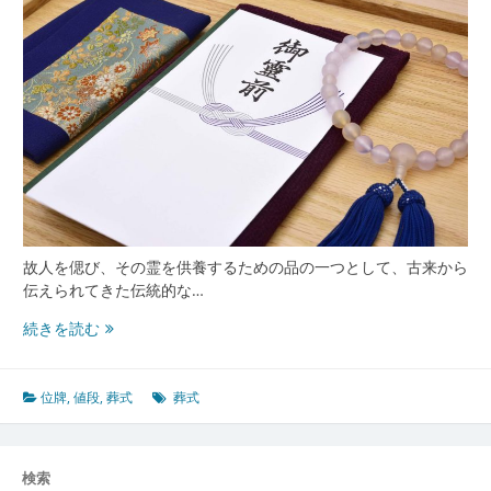
故人を偲び、その霊を供養するための品の一つとして、古来から
伝えられてきた伝統的な…
時
続きを読む
を
超
え
位牌
,
値段
,
葬式
葬式
て
家
族
検索
の