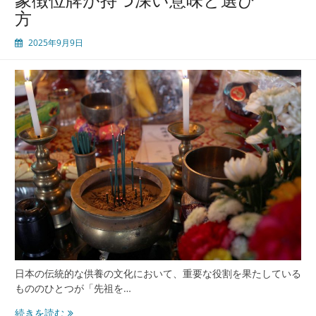
供
方
養
の
2025年9月9日
シ
ン
ボ
ル
位
牌
と
日
本
人
の
祈
り
と
想
い
日本の伝統的な供養の文化において、重要な役割を果たしている
の
もののひとつが「先祖を…
継
承
先
続きを読む