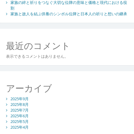
持
家族の絆と祈りをつなぐ大切な位牌の意味と価格と現代における役
つ
割
位
家族と故人を結ぶ供養のシンボル位牌と日本人の祈りと想いの継承
牌
の
意
義
最近のコメント
と
現
表示できるコメントはありません。
代
の
あ
り
方
アーカイブ
2025年9月
2025年8月
2025年7月
2025年6月
2025年5月
2025年4月