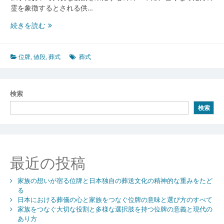
霊を象徴するとされる供…
家
続きを読む
族
を
つ
位牌
,
値段
,
葬式
葬式
な
ぐ
大
検索
切
検索
な
役
割
と
多
最近の投稿
様
な
家族の想いが宿る位牌と日本独自の葬送文化の精神的な重みをたど
選
る
択
日本における葬儀の心と家族をつなぐ位牌の意味と選び方のすべて
肢
家族をつなぐ大切な役割と多様な選択肢を持つ位牌の意義と現代の
を
あり方