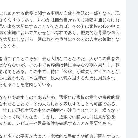
はじめとする供養に関する事柄が自然と生活の一部となる。現
なくなりつつあり、いつかは自分自身も同じ経験を通じなけれ
思い出を大切にすることができれば、その姿は家族の心の中に
備や実施において欠かせない存在であり、歴史的な背景や風習
を大切にしながら、選ばれる本位牌はその人の人生の象徴とな
けとなる。
を過ごすことこそが、最も大切なことなのだ。人がこの世を去
ばならないが、その中でも葬儀は特に重要な役割を果たす。葬
る場でもある。この中で、特に「位牌」が重要なアイテムとな
心に置かれる。本位牌は、故人の魂を迎えるために用意され、
らせることを意図している。
ながりを表すものであるため、選択には家族の意向や宗教的背
合わせることで、その人らしさを表現することも可能である。
、忙しい現代生活の中での利便性が注目されている。様々なデ
にとって助けとなる。しかし、通販での購入には注意が必要
るため、レビューや返品条件を確認することが重要である。
など多くの要素が含まれ、宗教的な手続きや経典が関与するこ