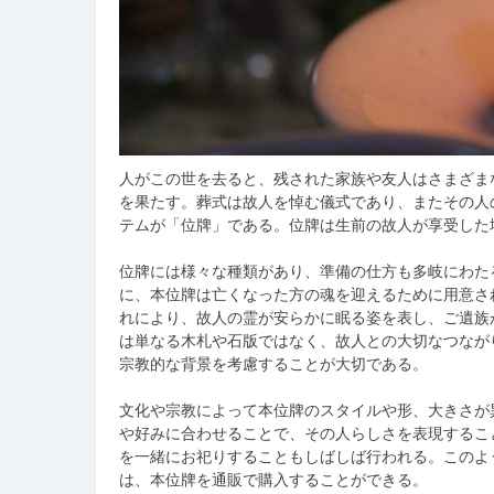
人がこの世を去ると、残された家族や友人はさまざま
を果たす。葬式は故人を悼む儀式であり、またその人
テムが「位牌」である。位牌は生前の故人が享受した
位牌には様々な種類があり、準備の仕方も多岐にわた
に、本位牌は亡くなった方の魂を迎えるために用意さ
れにより、故人の霊が安らかに眠る姿を表し、ご遺族
は単なる木札や石版ではなく、故人との大切なつなが
宗教的な背景を考慮することが大切である。
文化や宗教によって本位牌のスタイルや形、大きさが
や好みに合わせることで、その人らしさを表現するこ
を一緒にお祀りすることもしばしば行われる。このよ
は、本位牌を通販で購入することができる。