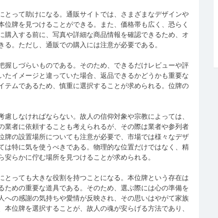
にとって助けになる。通販サイトでは、さまざまなデザインや
本位牌を見つけることができる。また、価格帯も広く、恐らく
に購入する前に、写真や詳細な商品情報を確認できるため、オ
きる。ただし、通販での購入には注意が必要である。
把握しづらいものである。そのため、できるだけレビューや評
いたイメージと違っていた場合、返品できるかどうかも重要な
イテムであるため、慎重に選択することが求められる。位牌の
考慮しなければならない。故人の信仰対象や宗教によっては、
の業者に依頼することも考えられるが、その際は業者や参列者
位牌の設置場所についても注意が必要で、市場では様々なデザ
ては特に気を使うべきである。物理的な位置だけではなく、精
ら安らかに佇む場所を見つけることが求められる。
にとっても大きな役割を持つことになる。本位牌という存在は
るための重要な道具である。そのため、選ぶ際には心の準備を
人への感謝の気持ちや愛情が反映され、その思いはやがて家族
、本位牌を選択することが、故人の魂が安らげる方法であり、