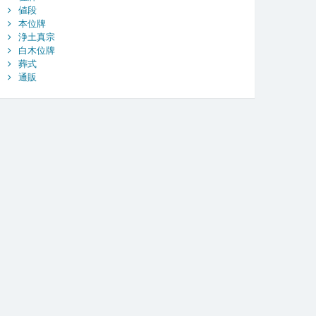
値段
本位牌
浄土真宗
白木位牌
葬式
通販