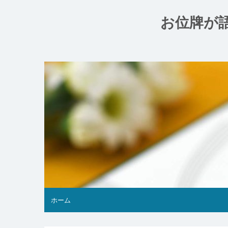
コ
ン
お位牌が
テ
ン
ツ
へ
ス
キ
ッ
プ
ホーム