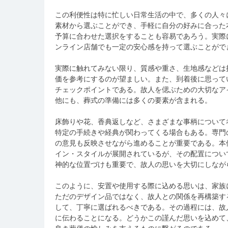
この利便性は特に忙しい日常生活の中で、多くの人々
素材から選ぶことができ、手軽に自分の好みに合った
予算に合わせた選択をすることも容易であろう。実際
ンライン店舗でも一定の安心感を持って選ぶことがで
実際に触れてみない限り、質感や重さ、生地感などは
価を参考にするのが望ましい。また、到着後に思って
チェックポイントである。故人を偲ぶための大切なア
他にも、葬式の準備には多くの要素が含まれる。
床飾りや花、香典返しなど、さまざまな事柄について
特定の手続きや経典が関わってくる場合もある。専門
の意見も反映させながら進めることが重要である。本
イン・スタイルが展開されているが、その配置につい
神的な位置づけも重要で、故人の思いを大切にしなが
このように、安置や使用する際に込める思いは、家族
ただのデザイン品ではなく、故人との関係を再構築す
して、丁寧に選ばれるべきである。その過程には、故
に伝わることになる。どうかこの謹んだ思いを込めて