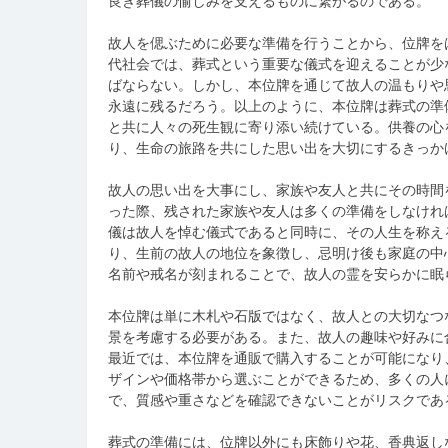
良き葬儀の愉しみを支えるものに繋がるのである。
故人を偲ぶために必要な準備を行うことから、位牌を
代社会では、葬式という重要な儀式を迎えることが少
ばならない。しかし、本位牌を通じて故人の温もりや
永遠に残るだろう。以上のように、本位牌は葬式の準
と共に人々の死生観に寄り添い続けている。供養の心
り、生命の旅路を共にした思い出を大切にするきっか
故人の思い出を大事にし、家族や友人と共にその時間
った際、残された家族や友人は多くの準備をしなけれ
儀は故人を悼む儀式であると同時に、その人生を称え
り、生前の故人の地位を象徴し、忌明け後も家庭の中
名前や戒名が刻まれることで、故人の霊を安らかに眠
本位牌は単に木札や石版ではなく、故人との大切なつ
景を考慮する必要がある。また、故人の趣味や好みに
最近では、本位牌を通販で購入することが可能になり
ザインや価格帯から選ぶことができるため、多くの人
で、質感や重さなどを確認できないことがリスクであ
葬式の準備には、位牌以外にも床飾りや花、香典返し