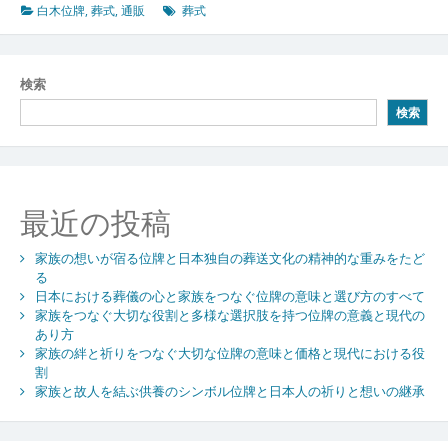
牌
白木位牌
,
葬式
,
通販
葬式
が
つ
な
検索
ぐ
検索
思
い
出
の
絆
最近の投稿
家族の想いが宿る位牌と日本独自の葬送文化の精神的な重みをたど
る
日本における葬儀の心と家族をつなぐ位牌の意味と選び方のすべて
家族をつなぐ大切な役割と多様な選択肢を持つ位牌の意義と現代の
あり方
家族の絆と祈りをつなぐ大切な位牌の意味と価格と現代における役
割
家族と故人を結ぶ供養のシンボル位牌と日本人の祈りと想いの継承